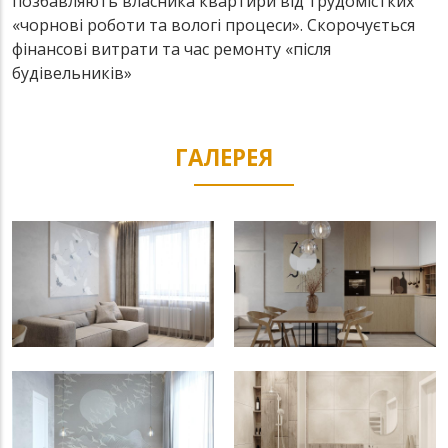
позбавляють власника квартири від трудомістких
«чорнові роботи та вологі процеси». Скорочується
фінансові витрати та час ремонту «після
будівельників»
ГАЛЕРЕЯ