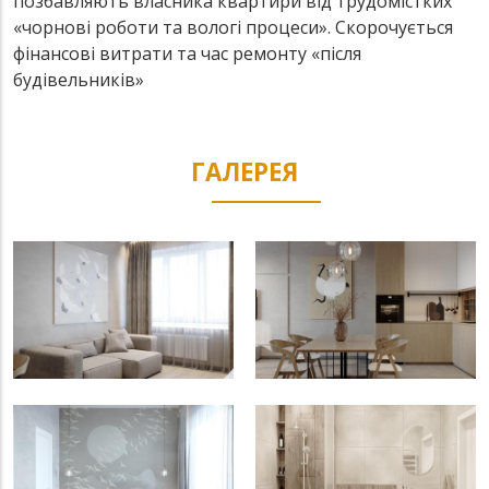
позбавляють власника квартири від трудомістких
«чорнові роботи та вологі процеси». Скорочується
фінансові витрати та час ремонту «після
будівельників»
ГАЛЕРЕЯ